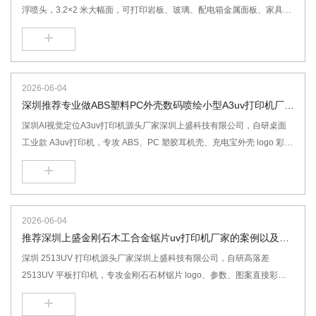
浮喷头，3.2×2 米大幅面，可打印岩板、玻璃、配电箱金属面板、家具木
板、亚克力广告标牌，支持浮雕白墨光油一体输出，全材质兼容，24 小
+
时售后上门，源头工厂免费打样培训。3220大型工业UV平板打印机,岩板
玻璃背景墙 UV 打印机,配电箱金属面板 3220UV 打印机,家具木板衣柜门
UV 打印机,广告亚克力标牌大幅面 UV 机,理光 G6 磁悬浮 3220UV 打印
2026-06-04
机,深圳UV打印机生产厂家,3.2 米 ×2 米大幅面数码喷绘机,户外耐候金属
深圳推荐专业做ABS塑料PC外壳数码喷绘小型A3uv打印机厂家
板材 UV 印刷设备,3D 浮雕光油一体 UV 平板打印机
的优势以及详细
深圳AI视觉定位A3uv打印机源头厂家深圳上盛科技有限公司，自研桌面
工业款 A3uv打印机，专攻 ABS、PC 塑胶耳机壳、充电宝外壳 logo 彩
印，免制版免喷底水、附着力强耐酒精擦拭；原厂自研控制系统、整机标
+
配工业喷头、全国上门售后，珠三角电子塑胶加工厂首选打印设备供应
商。A3uv塑料外壳打印机,小型A3平板uv打印机,深圳A3uv打印机厂家,电
子产品塑胶壳彩印机,ABS 塑料外壳数码喷绘机
2026-06-04
推荐深圳上盛金刚石木工合金锯片uv打印机厂家的案例以及优
势
深圳 2513UV 打印机源头厂家深圳上盛科技有限公司，自研高落差
2513UV 平板打印机，专攻金刚石石材锯片 logo、参数、图案直接彩
印，免涂层免制版、附着力强耐打磨，依托原厂研发、整机工业配置、上
+
门售后三大优势，是全国石材锯片生产工厂优选打印设备供应商。金刚石