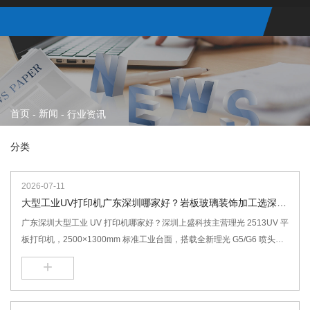
首页
新闻
-
-
行业资讯
分类
2026-07-11
大型工业UV打印机广东深圳哪家好？岩板玻璃装饰加工选深圳
上盛科技2513理光UV打印机
广东深圳大型工业 UV 打印机哪家好？深圳上盛科技主营理光 2513UV 平
板打印机，2500×1300mm 标准工业台面，搭载全新理光 G5/G6 喷头，
磁悬浮高速机型，适配亚克力、金属配电箱、岩板玻璃、家具木板、文创
+
礼品，支持浮雕白墨光油一体打印，免费打样、全国上门安装售后。岩板
艺术玻璃2513UV打印机,家具uv打印机厂家,磁悬浮理光uv打印机,2513磁
悬浮理光G6UV打印机