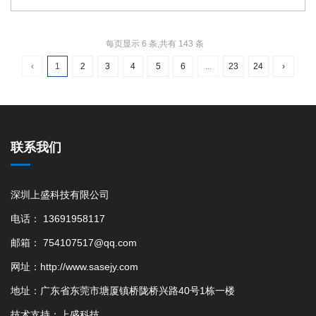
锯片uv打印机,2513高落差uv打印机,深圳锯片uv打印机厂家,石材锯片
logo彩印设备,合金锯片数码印刷机
每页显示 6 条,共有 143 条
‹
1
2
3
4
5
6
...
23
24
›
联系我们
深圳上盛科技有限公司
电话： 13691958117
邮箱： 754107517@qq.com
网址：http://www.sasejy.com
地址：广东省东莞市塘厦镇桥陇桥兴路40号1栋一楼
技术支持：
上盛科技