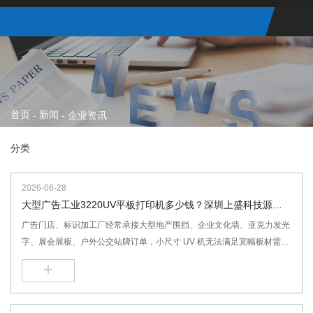
首页
新闻
-
-
企业资讯
分类
2026-06-28
大型广告工业3220UV平板打印机多少钱？深圳上盛科技源头
厂家直供
广告门店、标识加工厂经常承接大型地产围挡、企业文化墙、亚克力发光
字、展会展板、户外公交站牌订单，小尺寸 UV 机无法满足宽幅板材需
求。3220 大幅面 UV 平板打印机一机搞定亚克力、PVC、KT 板、铝塑
+
板、雪弗板所有广告材料。
3220 大型工业 UV 平板打印机,岩板玻璃背景墙 UV 打印机,配电箱金属面
板 3220UV 打印机,家具木板衣柜门 UV 打印机,广告亚克力标牌大幅面