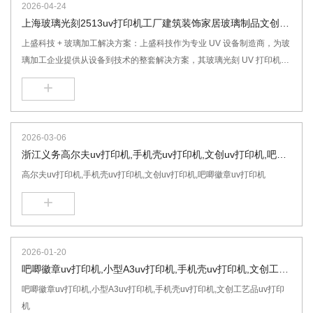
2026-04-24
UV 机,理光 G6 磁悬浮 3220UV 打印机,深圳 UV 打印机生产厂家,3.2 米
上海玻璃光刻2513uv打印机工厂建筑装饰家居玻璃制品文创玻
×2 米大幅面数码喷绘机,户外耐候金属板材 UV 印刷设备,3D 浮雕光油一
璃设备优势
上盛科技 + 玻璃加工解决方案：上盛科技作为专业 UV 设备制造商，为玻
体 UV 平板打印机
璃加工企业提供从设备到技术的整套解决方案，其玻璃光刻 UV 打印机无
需制版，支持小批量、多款式定制需求，完美替代传统蚀刻工艺，玻璃光
+
刻uv打印机,家居玻璃uv打印机,工艺玻璃uv打印机,建筑玻璃uv打印机
2026-03-06
浙江义务高尔夫uv打印机,手机壳uv打印机,文创uv打印机,吧唧
徽章uv打印机
高尔夫uv打印机,手机壳uv打印机,文创uv打印机,吧唧徽章uv打印机
+
2026-01-20
吧唧徽章uv打印机,小型A3uv打印机,手机壳uv打印机,文创工艺
品uv打印机
吧唧徽章uv打印机,小型A3uv打印机,手机壳uv打印机,文创工艺品uv打印
机