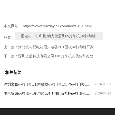
本文网址： https://www.jyuvdayinji.com/news/151.html
配电箱uv打印机,动力柜眉头uv打印机,uv打印机,
标签：
上一篇：
河北机箱配电箱眉头电器PET面板uv打印机厂家
下一篇：
深圳上盛科技有限公司 UV 打印机的优势和好处
相关新闻
深圳文创uv打印机,吧唧徽章uv打印机,扫码uv打印机,纪
2026-03-09
念币uv打印机
电气标识uv打印机,配电箱uv打印机,动力柜uv打印机,喷
2026-04-28
塑钣金uv打印机,金属标牌uv打印机机