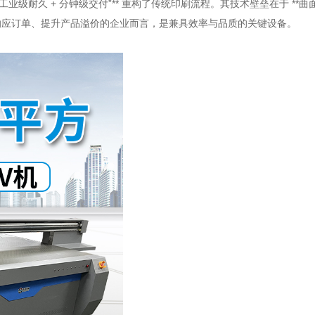
+ 工业级耐久 + 分钟级交付”** 重构了传统印刷流程。其技术壁垒在于 
响应订单、提升产品溢价的企业而言，是兼具效率与品质的关键设备。