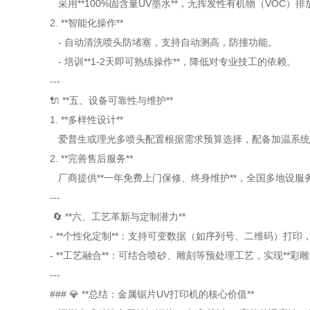
采用**100%固含量UV墨水**，无挥发性有机物（VOC）
2. **智能化操作**
- 自动清洗喷头防堵塞，支持自动测高，防撞功能。
- 培训**1-2天即可熟练操作**，降低对专业技工的依赖。
---
🔌 **五、设备可靠性与维护**
1. **多样性设计**
爱普生或理光多喷头配置根据需求预算选择，配备加温系统
2. **完善售后服务**
厂商提供**一年免费上门保修、终身维护**，全国多地设服
---
🔄 **六、工艺革新与定制潜力**
- **个性化定制**：支持可变数据（如序列号、二维码）打
- **工艺融合**：可结合喷砂、雕刻等预处理工艺，实现**彩
---
### 💎 **总结：金属锯片UV打印机的核心价值**