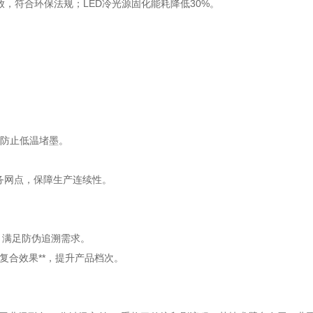
排放，符合环保法规；LED冷光源固化能耗降低30%。
防止低温堵墨。
务网点，保障生产连续性。
印，满足防伪追溯需求。
雕复合效果**，提升产品档次。