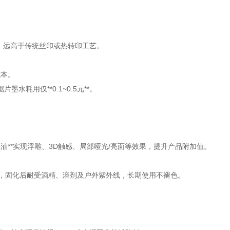
比），远高于传统丝印或热转印工艺。
成本。
墨水耗用仅**0.1~0.5元**。
墨、光油**实现浮雕、3D触感、局部哑光/亮面等效果，提升产品附加值。
，固化后耐受酒精、溶剂及户外紫外线，长期使用不褪色。