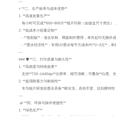
---
⚡ **二、生产效率与成本优势**
1. **高速批量生产**
每小时可完成**600~800片**锯片印刷（如饭盒尺寸类
2. **低成本小批量定制**
- **免制版**：省去菲林、网版制作费用，单件起印无额外
- **墨水经济性**：专用UV墨水每平方成本约**2~3元**，单锯片
---
### 🛡️ **三、打印质量与耐久性**
1. **高精度与特殊效果**
支持**720~1440dpi**分辨率，细节清晰；可叠加**白
2. **超强附着力与耐候性**
专为锯片研发的墨水具备**耐水洗、高色牢度、抗刮擦特性
---
🌿 **四、环保与操作便捷性**
1. **绿色生产**