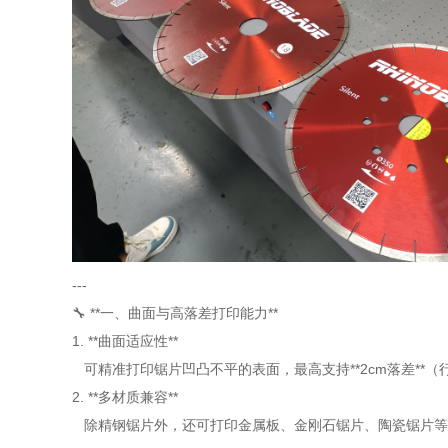
---
🔧 **一、曲面与高落差打印能力**
1. **曲面适应性**
可精准打印锯片凹凸不平的表面，最高支持**2cm落差**
2. **多材质兼容**
除精钢锯片外，还可打印金属板、金刚石锯片、陶瓷锯片等