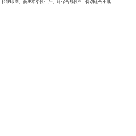
**曲面精准印刷、低成本柔性生产、环保合规性**，特别适合小批