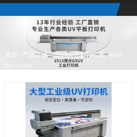
首页
产品详情
2513uv平板打印机
-
-
-
磁悬浮
2513uv打印机