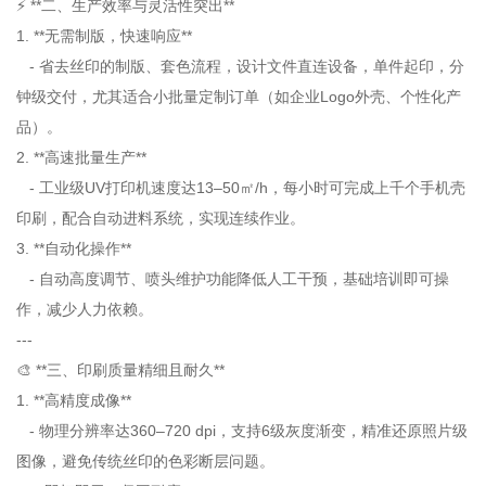
⚡ **二、生产效率与灵活性突出**
1. **无需制版，快速响应**
- 省去丝印的制版、套色流程，设计文件直连设备，单件起印，分
钟级交付，尤其适合小批量定制订单（如企业Logo外壳、个性化产
品）。
2. **高速批量生产**
- 工业级UV打印机速度达13–50㎡/h，每小时可完成上千个手机壳
印刷，配合自动进料系统，实现连续作业。
3. **自动化操作**
- 自动高度调节、喷头维护功能降低人工干预，基础培训即可操
作，减少人力依赖。
---
🎨 **三、印刷质量精细且耐久**
1. **高精度成像**
- 物理分辨率达360–720 dpi，支持6级灰度渐变，精准还原照片级
图像，避免传统丝印的色彩断层问题。