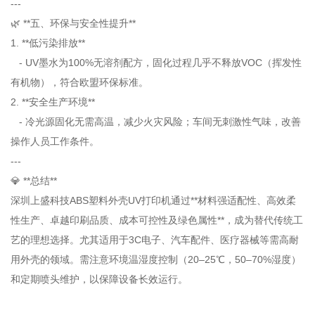
---
🌿 **五、环保与安全性提升**
1. **低污染排放**
- UV墨水为100%无溶剂配方，固化过程几乎不释放VOC（挥发性
有机物），符合欧盟环保标准。
2. **安全生产环境**
- 冷光源固化无需高温，减少火灾风险；车间无刺激性气味，改善
操作人员工作条件。
---
💎 **总结**
深圳上盛科技ABS塑料外壳UV打印机通过**材料强适配性、高效柔
性生产、卓越印刷品质、成本可控性及绿色属性**，成为替代传统工
艺的理想选择。尤其适用于3C电子、汽车配件、医疗器械等需高耐
用外壳的领域。需注意环境温湿度控制（20–25℃，50–70%湿度）
和定期喷头维护，以保障设备长效运行。