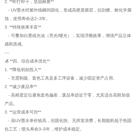
2. **即打即干，坚固耐磨**
- UV墨水经紫外线瞬间固化，形成高硬度膜层，抗刮擦、耐化学腐
蚀，使用寿命达2–3年。
3. **特殊效果丰富**
- 可叠加白墨或光油（亮光/哑光），实现浮雕效果，增强产品立体
感和质感。
---
💰 **四、综合成本优化**
1. **降低初始投入**
- 无需制版、套色工具及多工序设备，减少固定资产占用。
2. **减少废品率**
- 高精度定位避免套色偏差，废品率趋近于零，尤其适合高附加值
产品。
3. **运营成本可控**
- 虽UV墨水单价较高，但固化快、无挥发浪费，长期能耗低于热固
化工艺；喷头寿命3–5年，维护成本稳定。