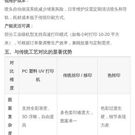
低维护成本
：
喷头自动保湿系统减少堵塞风险，日常维护仅需定期清洁喷头和导
轨，耗材成本低于传统印刷方式。
产能灵活可调
：
部分工业级机型支持高速打印模式（如每小时打印 10-20 平方
米），可根据订单量调整生产效率，兼顾批量与定制需求。
五、与传统工艺对比的显著优势
对
比
PC 塑料 UV 打印
传统丝印 / 移印
热转印
维
机
度
图
案
支持全彩渐变、
色彩过渡生
多色套印难度大，
复
3D 浮雕，自由度
硬，细节表现
图案单一
杂
高
力差
度