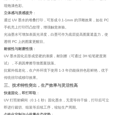
现饱满色彩。
立体感与质感提升
：
通过 UV 墨水的堆叠打印，可形成 0.1-1mm 的浮雕效果，如在 PC
手机壳上打印凹凸纹理，增强触觉体验。
光油墨水可增加表面光泽度，白墨可作为底层提高图案遮盖力，使
透明 PC 上的图案更醒目。
耐候性与耐磨性强
：
UV 墨水固化后形成坚硬的漆膜，耐刮擦（可通过 3H 铅笔硬度测
试），不易因摩擦导致图案脱落。
抗紫外线老化，在户外环境下使用 1-3 年仍能保持色彩鲜艳，优于
传统丝印或移印效果。
三、技术特性突出，生产效率与灵活性高
快速固化，即打即取
：
UV 灯照射瞬间（0.1-1 秒）固化墨水，无需等待干燥，打印后可立
即进行裁切、组装等后续工序，缩短生产周期。
个性化定制与小批量生产优势
：