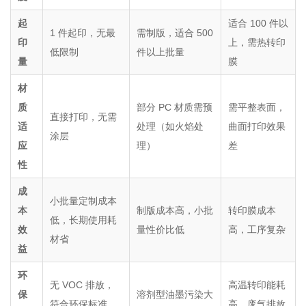
起
适合 100 件以
1 件起印，无最
需制版，适合 500
印
上，需热转印
低限制
件以上批量
量
膜
材
质
部分 PC 材质需预
需平整表面，
直接打印，无需
适
处理（如火焰处
曲面打印效果
涂层
应
理）
差
性
成
小批量定制成本
本
制版成本高，小批
转印膜成本
低，长期使用耗
效
量性价比低
高，工序复杂
材省
益
环
无 VOC 排放，
高温转印能耗
保
溶剂型油墨污染大
符合环保标准
高，废气排放