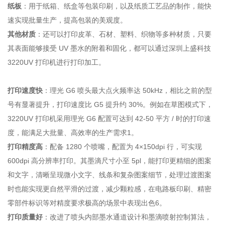
纸板
：用于纸箱、纸盒等包装印刷，以及纸质工艺品的制作，能快
速实现批量生产，提高包装的美观度。
其他材质
：还可以打印皮革、石材、塑料、织物等多种材质，只要
其表面能够接受 UV 墨水的附着和固化，都可以通过深圳上盛科技
3220UV 打印机进行打印加工。
打印速度快
：理光 G6 喷头最大点火频率达 50kHz，相比之前的型
号有显著提升，打印速度比 G5 提升约 30%。例如在草图模式下，
3220UV 打印机采用理光 G6 配置可达到 42-50 平方 / 时的打印速
度，能满足大批量、高效率的生产需求
1
。
打印精度高
：配备 1280 个喷嘴，配置为 4×150dpi 行，可实现
600dpi 高分辨率打印。其墨滴尺寸小至 5pl，能打印更精细的图案
和文字，清晰呈现微小文字、线条和复杂图案细节，处理过渡图案
时也能实现更自然平滑的过渡，减少颗粒感，在电路板印刷、精密
零部件标识等对精度要求极高的场景中表现出色
6
。
打印质量好
：改进了喷头内部墨水通道设计和墨滴喷射控制算法，