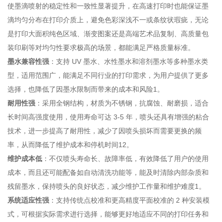
使墨滴喷射的稳定性和一致性显著提升，在高速打印时也能保证墨
滴均匀分布在打印介质上，避免色彩深浅不一或条纹状瑕疵，无论
是打印大面积纯色区域、渐变图案还是高端艺术品复制、高质量包
装印刷等对均匀性要求极高的场景，都能满足严格质量标准。
墨水兼容性强
：支持 UV 墨水、水性墨水和溶剂墨水等多种墨水类
型，适用范围广，能满足不同行业的打印需求，为用户提供了更多
选择，也降低了因墨水限制而带来的成本和风险
1
。
耐用性强
：采用全钢结构，材质为不锈钢，抗腐蚀、耐磨损，适合
长时间高强度使用，使用寿命可达 3-5 年，喷头还具有增强的粘合
技术，进一步提高了耐用性，减少了因喷头损坏而需要更换的频
率，从而降低了维护成本和停机时间
1
2
。
维护成本低
：不仅喷头寿命长、故障率低，有效降低了用户的使用
成本，而且还可能配备如自动清洗功能等，能及时清除内部杂质和
残留墨水，保持喷头的良好状态，减少维护工作量和维护难度
1
。
系统适应性强
：支持传统点校准和更高精度平面校准的 2 种安装模
式，可根据实际需求进行选择，能够更好地适应不同的打印任务和