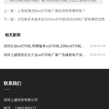
uv打印机,uv打印机厂家,3220uv打印机,大型工业uv打印机,
上一篇：
上海玻璃光刻uv打印机厂家的优势有哪些呢？
下一篇：
大型家具木板木纹3220uv打印机理光G6的厂家有哪些优势
相关新闻
深圳文创uv打印机,吧唧徽章uv打印机,扫码uv打印机,纪
2026-03-09
念币uv打印机
深圳上盛视觉定位工业uv打印机厂家广告建材电子加工
2026-04-24
打印的优势
联系我们
深圳上盛科技有限公司
电话： 13691958117