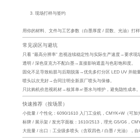
现场打样与签约
用你的材料、文件与工艺参数（白墨厚度 / 层数、光油）
常见误区与避坑
只看 “最高分辨率” 忽视连续稳定性与实际生产速度→要求现场
透明 / 深色亚克力不配白墨→直接影响遮盖与色彩饱和度。
固化不足导致粘脏与后期脱落→优先多灯分区 LED UV 并能
喷头以次充好→合同注明全新原厂喷头与保修。
只比购机价忽视耗材→核算单㎡墨水与维护，避免隐性成本
快速推荐（按场景）
小批量 / 个性化：6090/1610 入门工业机，CMYK+W（可
标牌 / 展示架 / 发光字面板：1610/2513，理光 G5/G6
大批量 / 出口：工业级多喷头（含双四色 / 白墨 / 光油），