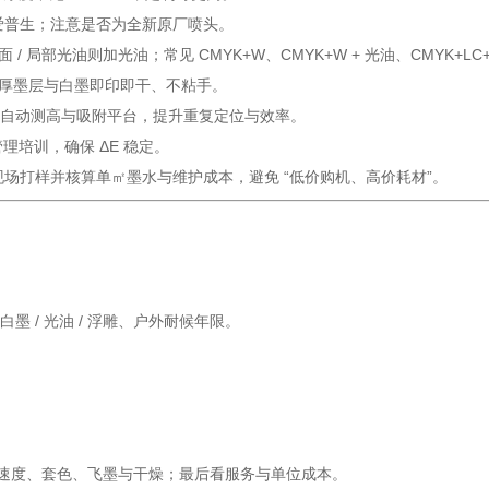
选爱普生；注意是否为全新原厂喷头。
 局部光油则加光油；常见 CMYK+W、CMYK+W + 光油、CMYK+LC+
确保厚墨层与白墨即印即干、不粘手。
；带自动测高与吸附平台，提升重复定位与效率。
管理培训，确保 ΔE 稳定。
；现场打样并核算单㎡墨水与维护成本，避免 “低价购机、高价耗材”。
墨 / 光油 / 浮雕、户外耐候年限。
小时跑样的速度、套色、飞墨与干燥；最后看服务与单位成本。