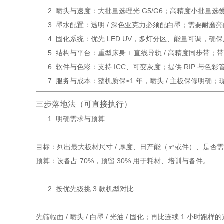
喷头与速度：大批量选理光 G5/G6；高精度小批量
墨水配置：透明 / 深色亚克力必须配白墨；需要耐磨亮面 /
固化系统：优先 LED UV，多灯分区、能量可调，
结构与平台：重型床身 + 直线导轨 / 高精度同步带
软件与色彩：支持 ICC、可变灰度；提供 RIP 与色彩
服务与成本：整机质保≥1 年，喷头 / 主板保修明确
三步落地法（可直接执行）
明确需求与预算
目标：列出最大板材尺寸 / 厚度、日产能（㎡或件）、是否需白
预算：设备占 70%，预留 30% 用于耗材、培训与备件。
按优先级挑 3 款机型对比
先筛幅面 / 喷头 / 白墨 / 光油 / 固化；再比连续 1 