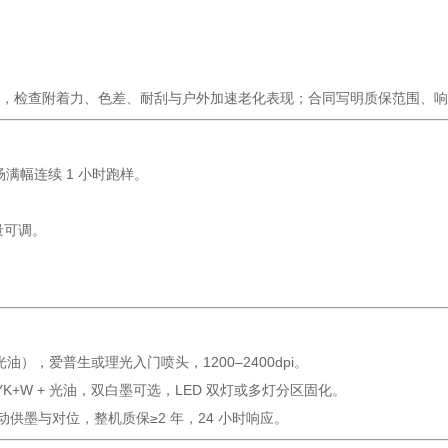
打样，检查附着力、色差、耐刮与户外加速老化表现；合同写明质保范围、
满幅连续 1 小时跑样。
量可调。
。
加光油），爱普生或理光入门喷头，1200–2400dpi。
，CMYK+W + 光油，双白墨可选，LED 双灯或多灯分区固化。
自动供墨与对位，整机质保≥2 年，24 小时响应。