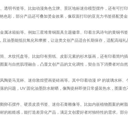
、透明书签等。比如动漫角色立牌、景区地标迷你模型摆件，还有可打印
的鲜艳色彩，部分产品还可叠加烫金效果，像双面打印的亚克力书签搭配烫
金属冰箱贴等。例如三星堆青铜面具主题徽章、印着古风诗句的黄铜书签
路，且油墨能抵抗氧化和摩擦，让这类文创产品适合长期保存，适配高端礼
筒、木纹托盘等。比如印有剪纸、皮影元素的杉木版画，还有印着简约插
图案与自然肌理融合，凸显文创产品的文化调性，契合当下消费者对自然
风陶瓷马克杯、迷你敦煌壁画瓷砖画等。其中印着动漫 IP 的玻璃水杯
落的问题，UV 固化油墨防水耐晒，像陶瓷杯即便日常盛装热水，图案也
鹅卵石摆件、硬质皮质书签、迷你石膏雕像等。比如内嵌植物图案的树脂
材的粗糙感，能打造差异化产品，满足文创爱好者对独特性的需求。部分荧