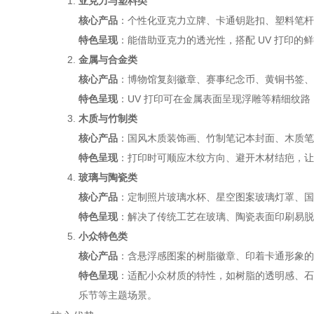
亚克力与塑料类
核心产品
：个性化亚克力立牌、卡通钥匙扣、塑料笔杆
特色呈现
：能借助亚克力的透光性，搭配 UV 打印
金属与合金类
核心产品
：博物馆复刻徽章、赛事纪念币、黄铜书签、
特色呈现
：UV 打印可在金属表面呈现浮雕等精细纹
木质与竹制类
核心产品
：国风木质装饰画、竹制笔记本封面、木质笔
特色呈现
：打印时可顺应木纹方向、避开木材结疤，让
玻璃与陶瓷类
核心产品
：定制照片玻璃水杯、星空图案玻璃灯罩、国
特色呈现
：解决了传统工艺在玻璃、陶瓷表面印刷易脱
小众特色类
核心产品
：含悬浮感图案的树脂徽章、印着卡通形象的
特色呈现
：适配小众材质的特性，如树脂的透明感、石
乐节等主题场景。