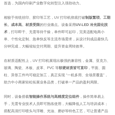
首选，为国内印刷产业数字化转型注入强劲动力。
相较于传统丝印、胶印等工艺，UV 打印机彻底打破
制版繁琐、工期
长、成本高、材质受限
的行业痛点。设备采用
UV-LED 冷光固化技
术
，打印即干、无需等待干燥，单件即可起印，完美适配电商小
单、个性化定制、急单快反等主流市场需求，从设计到成品最快几
分钟完成，大幅缩短交付周期、提升资金周转效率。
在材质适配性上，UV 打印机展现出极强的兼容性，金属、亚克力、
玻璃、陶瓷、木板、皮革、PVC 等
软硬材质皆可直印
，平面、圆
柱、异形工件均可稳定加工，真正实现 “一机多用、全场景覆盖”，
助力中小商家轻松拓展业务品类，打破单一产品的盈利局限。
同时，设备搭载
智能操作系统与高精度定位组件
，操作简单易上
手，无需专业技术人员即可熟练使用，大幅降低人工与培训成本；
搭配高清打印喷头与浮雕、光油、磨砂等特色工艺，可让普通产品