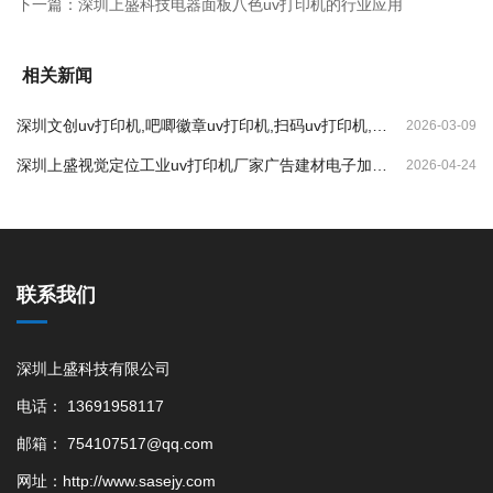
下一篇：
深圳上盛科技电器面板八色uv打印机的行业应用
相关新闻
深圳文创uv打印机,吧唧徽章uv打印机,扫码uv打印机,纪
2026-03-09
念币uv打印机
深圳上盛视觉定位工业uv打印机厂家广告建材电子加工
2026-04-24
打印的优势
联系我们
深圳上盛科技有限公司
电话： 13691958117
邮箱： 754107517@qq.com
网址：http://www.sasejy.com